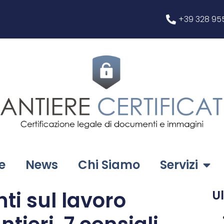
+39 328 95
e
News
Chi Siamo
Servizi
ti sul lavoro
Ul