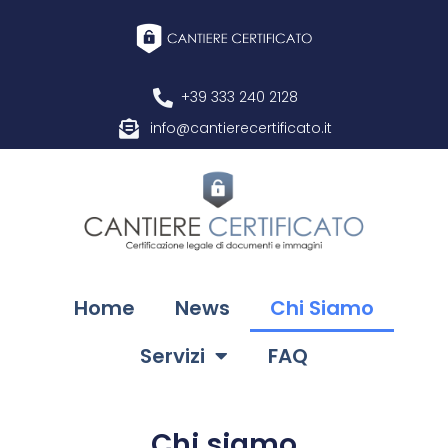
+39 333 240 2128
info@cantierecertificato.it
Home
News
Chi Siamo
Servizi
FAQ
Chi siamo