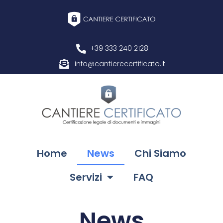
+39 333 240 2128
info@cantierecertificato.it
Home
News
Chi Siamo
Servizi
FAQ
News